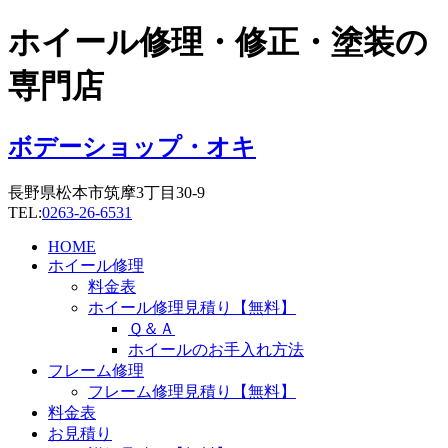
コ
ホイール修理・修正・塗装の
ン
テ
専門店
ン
ツ
に
ボデーショップ・オキ
ス
キ
長野県松本市筑摩3丁目30-9
ッ
TEL:
0263-26-6531
プ
HOME
ホイール修理
料金表
ホイール修理見積り【無料】
Ｑ＆Ａ
ホイールのお手入れ方法
フレーム修理
フレーム修理見積り【無料】
料金表
お見積り