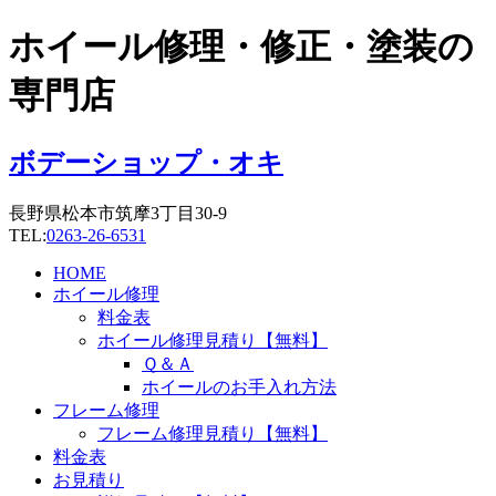
コ
ホイール修理・修正・塗装の
ン
テ
専門店
ン
ツ
に
ボデーショップ・オキ
ス
キ
長野県松本市筑摩3丁目30-9
ッ
TEL:
0263-26-6531
プ
HOME
ホイール修理
料金表
ホイール修理見積り【無料】
Ｑ＆Ａ
ホイールのお手入れ方法
フレーム修理
フレーム修理見積り【無料】
料金表
お見積り