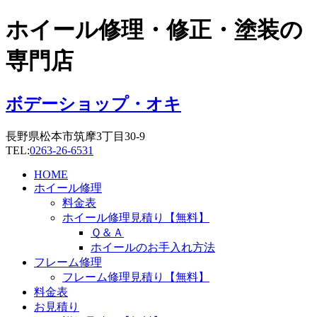
コ
ホイール修理・修正・塗装の
ン
テ
専門店
ン
ツ
に
ボデーショップ・オキ
ス
キ
長野県松本市筑摩3丁目30-9
ッ
TEL:
0263-26-6531
プ
HOME
ホイール修理
料金表
ホイール修理見積り【無料】
Ｑ＆Ａ
ホイールのお手入れ方法
フレーム修理
フレーム修理見積り【無料】
料金表
お見積り