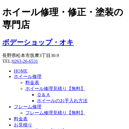
コ
ホイール修理・修正・塗装の
ン
テ
専門店
ン
ツ
に
ボデーショップ・オキ
ス
キ
長野県松本市筑摩3丁目30-9
ッ
TEL:
0263-26-6531
プ
HOME
ホイール修理
料金表
ホイール修理見積り【無料】
Ｑ＆Ａ
ホイールのお手入れ方法
フレーム修理
フレーム修理見積り【無料】
料金表
お見積り