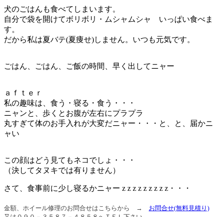
犬のごはんも食べてしまいます。
自分で袋を開けてボリボリ・ムシャムシャ いっぱい食べま
す。
だから私は夏バテ(夏痩せ)しません。いつも元気です。
ごはん、ごはん、ご飯の時間、早く出してニャー
ａｆｔｅｒ
私の趣味は、食う・寝る・食う・・・
ニャンと、歩くとお腹が左右にプラプラ
丸すぎて体のお手入れが大変だニャー・・・と、と、届かニ
ャい
この顔はどう見てもネコでしょ・・・
（決してタヌキでは有りません）
さて、食事前に少し寝るかニャー z z z z z z z z z・・・
金額、ホイール修理のお問合せはこちらから →
お問合せ
(無料見積り)
又は０９０－３５８７－４８５８へＴＥＬ下さい。