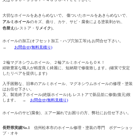
大切なホイールをあきらめないで。 傷ついたホールをあきらめないで、
アルミホイール
のキズ、曲り、カケ、サビ・腐食による塗装剥がれ、
色替え
(レストア・
リメイク
)。
ホイールの加工(オフセット加工・ハブ穴加工等)もお問合せ下さい。
→
お問合せ
(無料見積り)
２輪マグネシウムホイール、２輪アルミホイールもＯＫ！
経験豊富な職人が精度良く綺麗に、短納期で修復致します。(確実で安定
したリペアを提供します)
入手困難な、旧車のアルミホイール、マグネシウムホイールの修理・塗装
はお任せ下さい。
又、製造終了ホイール(絶版ホイール)も レストアで新品並に修復(復元)致
します。
→
お問合せ
(無料見積り)
ホイールのサビ(腐食)、エアー漏れでお困りの方、弊社にお任せ下さい。
長野県実績No.1
信州松本市のホイール修理・塗装の専門 ボデーショッ
プ・オキ