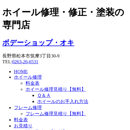
コ
ホイール修理・修正・塗装の
ン
テ
専門店
ン
ツ
に
ボデーショップ・オキ
ス
キ
長野県松本市筑摩3丁目30-9
ッ
TEL:
0263-26-6531
プ
HOME
ホイール修理
料金表
ホイール修理見積り【無料】
Ｑ＆Ａ
ホイールのお手入れ方法
フレーム修理
フレーム修理見積り【無料】
料金表
お見積り