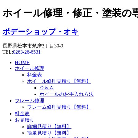
コ
ホイール修理・修正・塗装の
ン
テ
ン
ボデーショップ・オキ
ツ
に
長野県松本市筑摩3丁目30-9
ス
TEL:
0263-26-6531
キ
ッ
HOME
プ
ホイール修理
料金表
ホイール修理見積り【無料】
Ｑ＆Ａ
ホイールのお手入れ方法
フレーム修理
フレーム修理見積り【無料】
料金表
お見積り
詳細見積り【無料】
簡単見積り【無料】