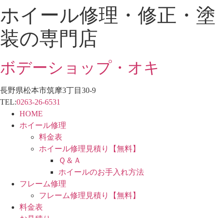
ホイール修理・修正・塗
コ
ン
装の専門店
テ
ン
ツ
ボデーショップ・オキ
に
ス
長野県松本市筑摩3丁目30-9
キ
TEL:
0263-26-6531
ッ
HOME
プ
ホイール修理
料金表
ホイール修理見積り【無料】
Ｑ＆Ａ
ホイールのお手入れ方法
フレーム修理
フレーム修理見積り【無料】
料金表