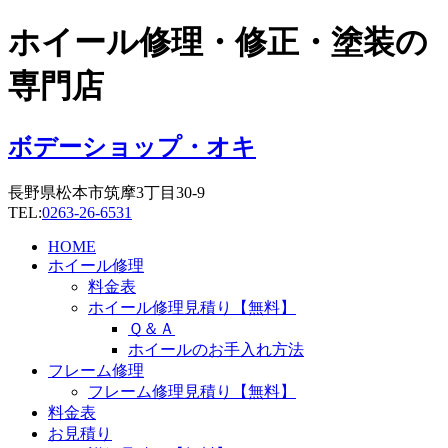
コ
ホイール修理・修正・塗装の
ン
テ
専門店
ン
ツ
に
ボデーショップ・オキ
ス
キ
長野県松本市筑摩3丁目30-9
ッ
TEL:
0263-26-6531
プ
HOME
ホイール修理
料金表
ホイール修理見積り【無料】
Ｑ＆Ａ
ホイールのお手入れ方法
フレーム修理
フレーム修理見積り【無料】
料金表
お見積り