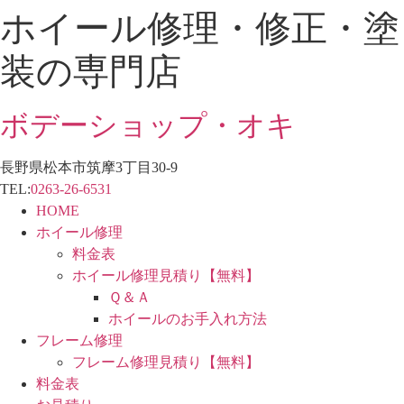
ホイール修理・修正・塗
コ
ン
装の専門店
テ
ン
ツ
ボデーショップ・オキ
に
ス
長野県松本市筑摩3丁目30-9
キ
TEL:
0263-26-6531
ッ
HOME
プ
ホイール修理
料金表
ホイール修理見積り【無料】
Ｑ＆Ａ
ホイールのお手入れ方法
フレーム修理
フレーム修理見積り【無料】
料金表