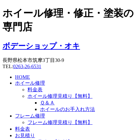
コ
ホイール修理・修正・塗装の
ン
テ
専門店
ン
ツ
に
ボデーショップ・オキ
ス
キ
長野県松本市筑摩3丁目30-9
ッ
TEL:
0263-26-6531
プ
HOME
ホイール修理
料金表
ホイール修理見積り【無料】
Ｑ＆Ａ
ホイールのお手入れ方法
フレーム修理
フレーム修理見積り【無料】
料金表
お見積り