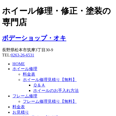
コ
ホイール修理・修正・塗装の
ン
テ
専門店
ン
ツ
に
ボデーショップ・オキ
ス
キ
長野県松本市筑摩3丁目30-9
ッ
TEL:
0263-26-6531
プ
HOME
ホイール修理
料金表
ホイール修理見積り【無料】
Ｑ＆Ａ
ホイールのお手入れ方法
フレーム修理
フレーム修理見積り【無料】
料金表
お見積り