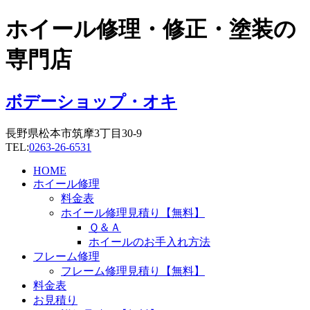
コ
ホイール修理・修正・塗装の
ン
テ
専門店
ン
ツ
に
ボデーショップ・オキ
ス
キ
長野県松本市筑摩3丁目30-9
ッ
TEL:
0263-26-6531
プ
HOME
ホイール修理
料金表
ホイール修理見積り【無料】
Ｑ＆Ａ
ホイールのお手入れ方法
フレーム修理
フレーム修理見積り【無料】
料金表
お見積り