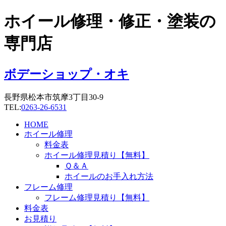
コ
ホイール修理・修正・塗装の
ン
テ
専門店
ン
ツ
に
ボデーショップ・オキ
ス
キ
長野県松本市筑摩3丁目30-9
ッ
TEL:
0263-26-6531
プ
HOME
ホイール修理
料金表
ホイール修理見積り【無料】
Ｑ＆Ａ
ホイールのお手入れ方法
フレーム修理
フレーム修理見積り【無料】
料金表
お見積り