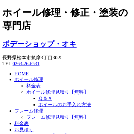
コ
ホイール修理・修正・塗装の
ン
テ
専門店
ン
ツ
に
ボデーショップ・オキ
ス
キ
長野県松本市筑摩3丁目30-9
ッ
TEL:
0263-26-6531
プ
HOME
ホイール修理
料金表
ホイール修理見積り【無料】
Ｑ＆Ａ
ホイールのお手入れ方法
フレーム修理
フレーム修理見積り【無料】
料金表
お見積り