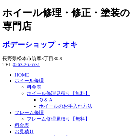
コ
ホイール修理・修正・塗装の
ン
テ
専門店
ン
ツ
に
ボデーショップ・オキ
ス
キ
長野県松本市筑摩3丁目30-9
ッ
TEL:
0263-26-6531
プ
HOME
ホイール修理
料金表
ホイール修理見積り【無料】
Ｑ＆Ａ
ホイールのお手入れ方法
フレーム修理
フレーム修理見積り【無料】
料金表
お見積り