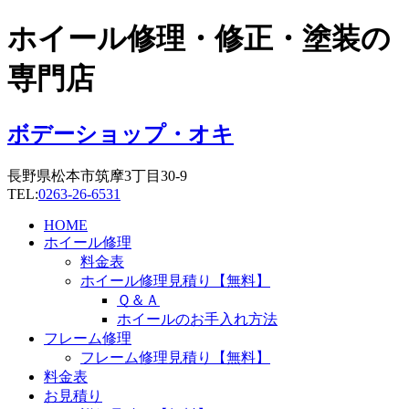
コ
ホイール修理・修正・塗装の
ン
テ
専門店
ン
ツ
に
ボデーショップ・オキ
ス
キ
長野県松本市筑摩3丁目30-9
ッ
TEL:
0263-26-6531
プ
HOME
ホイール修理
料金表
ホイール修理見積り【無料】
Ｑ＆Ａ
ホイールのお手入れ方法
フレーム修理
フレーム修理見積り【無料】
料金表
お見積り