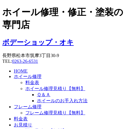
コ
ホイール修理・修正・塗装の
ン
テ
専門店
ン
ツ
に
ボデーショップ・オキ
ス
キ
長野県松本市筑摩3丁目30-9
ッ
TEL:
0263-26-6531
プ
HOME
ホイール修理
料金表
ホイール修理見積り【無料】
Ｑ＆Ａ
ホイールのお手入れ方法
フレーム修理
フレーム修理見積り【無料】
料金表
お見積り