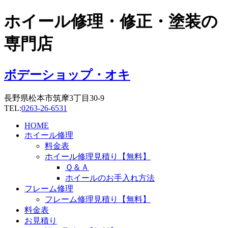
コ
ホイール修理・修正・塗装の
ン
テ
専門店
ン
ツ
に
ボデーショップ・オキ
ス
キ
長野県松本市筑摩3丁目30-9
ッ
TEL:
0263-26-6531
プ
HOME
ホイール修理
料金表
ホイール修理見積り【無料】
Ｑ＆Ａ
ホイールのお手入れ方法
フレーム修理
フレーム修理見積り【無料】
料金表
お見積り