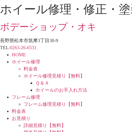
ホイール修理・修正・塗
コ
ン
テ
ボデーショップ・オキ
ン
ツ
長野県松本市筑摩3丁目30-9
に
TEL:
0263-26-6531
ス
HOME
キ
ホイール修理
ッ
料金表
プ
ホイール修理見積り【無料】
Ｑ＆Ａ
ホイールのお手入れ方法
フレーム修理
フレーム修理見積り【無料】
料金表
お見積り
詳細見積り【無料】