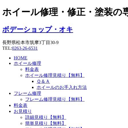
コ
ホイール修理・修正・塗装の
ン
テ
ン
ボデーショップ・オキ
ツ
に
長野県松本市筑摩3丁目30-9
ス
TEL:
0263-26-6531
キ
ッ
HOME
プ
ホイール修理
料金表
ホイール修理見積り【無料】
Ｑ＆Ａ
ホイールのお手入れ方法
フレーム修理
フレーム修理見積り【無料】
料金表
お見積り
詳細見積り【無料】
簡単見積り【無料】