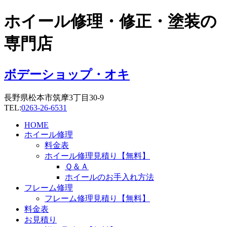
コ
ホイール修理・修正・塗装の
ン
テ
専門店
ン
ツ
に
ボデーショップ・オキ
ス
キ
長野県松本市筑摩3丁目30-9
ッ
TEL:
0263-26-6531
プ
HOME
ホイール修理
料金表
ホイール修理見積り【無料】
Ｑ＆Ａ
ホイールのお手入れ方法
フレーム修理
フレーム修理見積り【無料】
料金表
お見積り