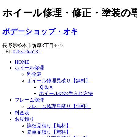
コ
ホイール修理・修正・塗装の
ン
テ
ン
ボデーショップ・オキ
ツ
に
長野県松本市筑摩3丁目30-9
ス
TEL:
0263-26-6531
キ
ッ
HOME
プ
ホイール修理
料金表
ホイール修理見積り【無料】
Ｑ＆Ａ
ホイールのお手入れ方法
フレーム修理
フレーム修理見積り【無料】
料金表
お見積り
詳細見積り【無料】
簡単見積り【無料】