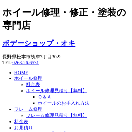
コ
ホイール修理・修正・塗装の
ン
テ
専門店
ン
ツ
に
ボデーショップ・オキ
ス
キ
長野県松本市筑摩3丁目30-9
ッ
TEL:
0263-26-6531
プ
HOME
ホイール修理
料金表
ホイール修理見積り【無料】
Ｑ＆Ａ
ホイールのお手入れ方法
フレーム修理
フレーム修理見積り【無料】
料金表
お見積り