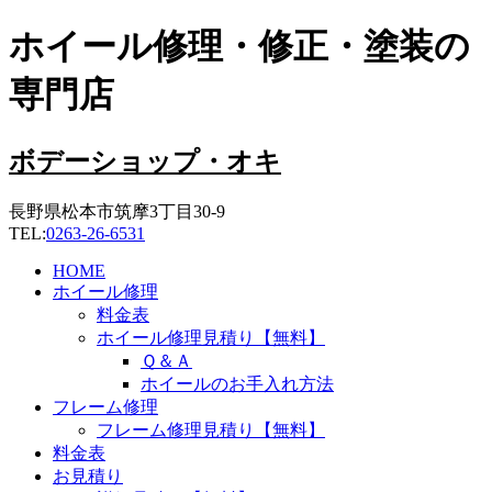
コ
ホイール修理・修正・塗装の
ン
テ
専門店
ン
ツ
に
ボデーショップ・オキ
ス
キ
長野県松本市筑摩3丁目30-9
ッ
TEL:
0263-26-6531
プ
HOME
ホイール修理
料金表
ホイール修理見積り【無料】
Ｑ＆Ａ
ホイールのお手入れ方法
フレーム修理
フレーム修理見積り【無料】
料金表
お見積り