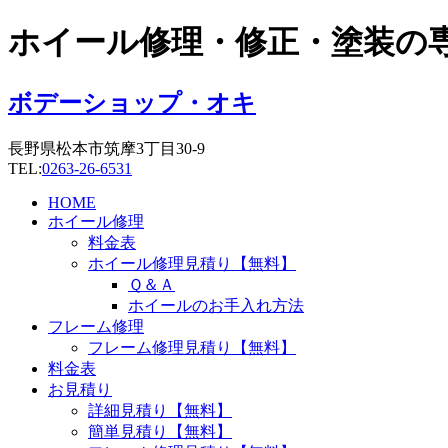
コ
ホイール修理・修正・塗装の
ン
テ
ン
ボデーショップ・オキ
ツ
に
長野県松本市筑摩3丁目30-9
ス
TEL:
0263-26-6531
キ
ッ
HOME
プ
ホイール修理
料金表
ホイール修理見積り【無料】
Ｑ＆Ａ
ホイールのお手入れ方法
フレーム修理
フレーム修理見積り【無料】
料金表
お見積り
詳細見積り【無料】
簡単見積り【無料】