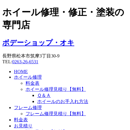
コ
ホイール修理・修正・塗装の
ン
テ
専門店
ン
ツ
に
ボデーショップ・オキ
ス
キ
長野県松本市筑摩3丁目30-9
ッ
TEL:
0263-26-6531
プ
HOME
ホイール修理
料金表
ホイール修理見積り【無料】
Ｑ＆Ａ
ホイールのお手入れ方法
フレーム修理
フレーム修理見積り【無料】
料金表
お見積り