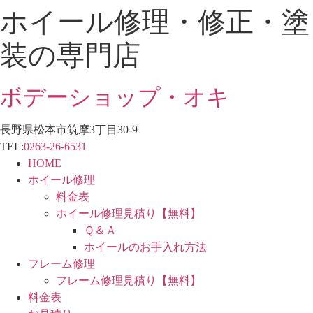
ホイール修理・修正・塗
コ
ン
装の専門店
テ
ン
ツ
ボデーショップ・オキ
に
ス
長野県松本市筑摩3丁目30-9
キ
TEL:
0263-26-6531
ッ
HOME
プ
ホイール修理
料金表
ホイール修理見積り【無料】
Ｑ＆Ａ
ホイールのお手入れ方法
フレーム修理
フレーム修理見積り【無料】
料金表