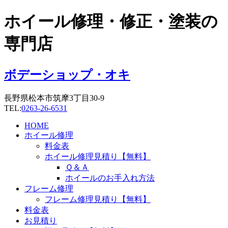
コ
ホイール修理・修正・塗装の
ン
テ
専門店
ン
ツ
に
ボデーショップ・オキ
ス
キ
長野県松本市筑摩3丁目30-9
ッ
TEL:
0263-26-6531
プ
HOME
ホイール修理
料金表
ホイール修理見積り【無料】
Ｑ＆Ａ
ホイールのお手入れ方法
フレーム修理
フレーム修理見積り【無料】
料金表
お見積り