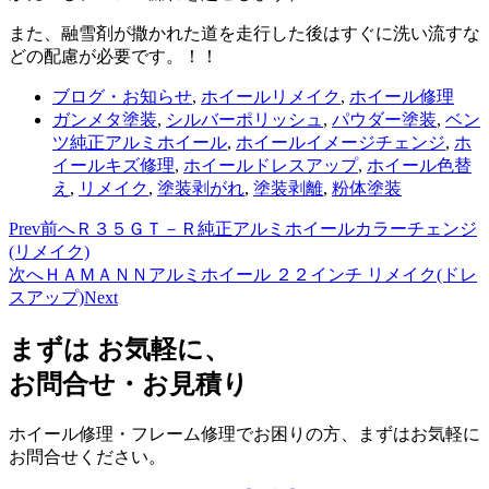
また、融雪剤が撒かれた道を走行した後はすぐに洗い流すな
どの配慮が必要です。！！
ブログ・お知らせ
,
ホイールリメイク
,
ホイール修理
ガンメタ塗装
,
シルバーポリッシュ
,
パウダー塗装
,
ベン
ツ純正アルミホイール
,
ホイールイメージチェンジ
,
ホ
イールキズ修理
,
ホイールドレスアップ
,
ホイール色替
え
,
リメイク
,
塗装剥がれ
,
塗装剥離
,
粉体塗装
Prev
前へ
Ｒ３５ＧＴ－Ｒ純正アルミホイールカラーチェンジ
(リメイク)
次へ
ＨＡＭＡＮＮアルミホイール ２２インチ リメイク(ドレ
スアップ)
Next
まずは お気軽に、
お問合せ・お見積り
ホイール修理・フレーム修理でお困りの方、まずはお気軽に
お問合せください。