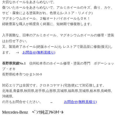
大切なホイールをあきらめないで。
傷ついたホールをあきらめないで、アルミホイールのキズ、曲り、カケ、
サビ・腐食による塗装剥がれ、色替え(レストア・リメイク)
マグネシウムホイール、２輪オートバイホイールもＯＫ！
経験豊富な職人が精度良く綺麗に、短納期で修復致します。
入手困難な、旧車のアルミホイール、マグネシウムホイールの修理・塗装
はお任せ下さい。
又、製造終了ホイール(絶版ホイール)も レストアで新品並に修復(復元)し
ます。 →
お問合せ
(無料見積り)
長野県実績No.1
信州松本市のホイール修理・塗装の専門 ボデーショッ
プ・オキ
長野県松本市つかま3-30-9
信州松本
対応エリアは全国です。クロネコヤマト(宅急便)にて対応致します。
北海道,青森県,秋田県,岩手県,山形県,宮城県,福島県,茨城県,栃木県,長崎県,
沖縄県,
の方もお問合せください。 →
お問合せ
(無料見積り)
Mercedes-Benz ﾍﾞﾝﾂ純正ｱﾙﾐﾎｲｰﾙ