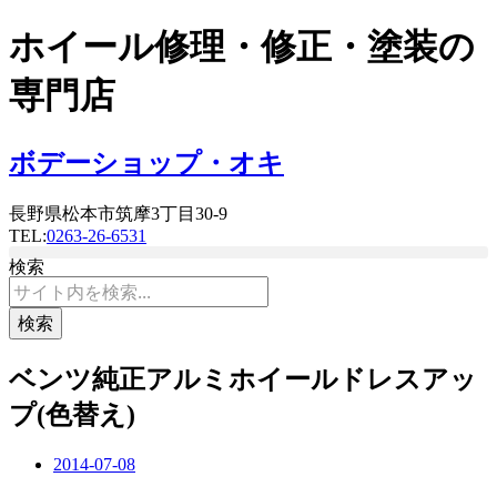
コ
ホイール修理・修正・塗装の
ン
テ
専門店
ン
ツ
に
ボデーショップ・オキ
ス
キ
長野県松本市筑摩3丁目30-9
ッ
TEL:
0263-26-6531
プ
検索
検索
ベンツ純正アルミホイールドレスアッ
プ(色替え)
2014-07-08