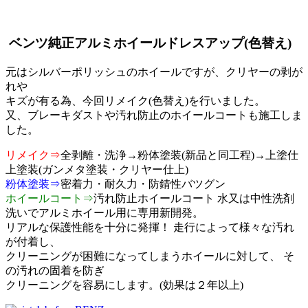
ベンツ純正アルミホイールドレスアップ(色替え)
元はシルバーポリッシュのホイールですが、クリヤーの剥が
れや
キズが有る為、今回リメイク(色替え)を行いました。
又、ブレーキダストや汚れ防止のホイールコートも施工しま
した。
リメイク⇒
全剥離・洗浄→粉体塗装(新品と同工程)→上塗仕
上塗装(ガンメタ塗装・クリヤー仕上)
粉体塗装⇒
密着力・耐久力・防錆性バツグン
ホイールコート⇒
汚れ防止ホイールコート 水又は中性洗剤
洗いでアルミホイール用に専用新開発。
リアルな保護性能を十分に発揮！ 走行によって様々な汚れ
が付着し、
クリーニングが困難になってしまうホイールに対して、 そ
の汚れの固着を防ぎ
クリーニングを容易にします。(効果は２年以上)