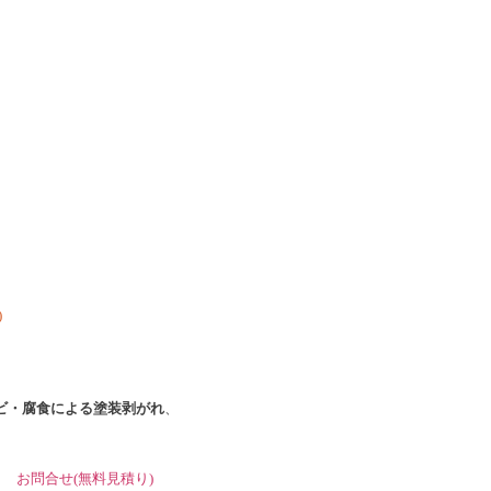
)
ビ・腐食による塗装剥がれ
、
 →
お問合せ
(無料見積り)