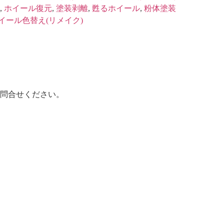
,
ホイール復元
,
塗装剥離
,
甦るホイール
,
粉体塗装
イール色替え(リメイク)
問合せください。