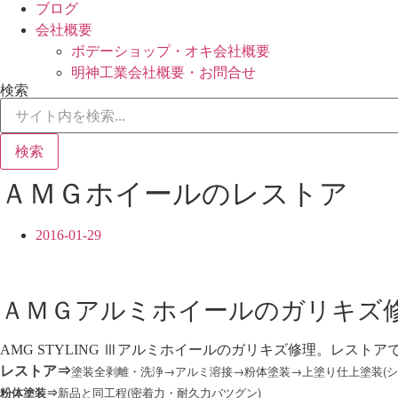
ブログ
会社概要
ボデーショップ・オキ会社概要
明神工業会社概要・お問合せ
検索
検索
ＡＭＧホイールのレストア
2016-01-29
ＡＭＧアルミホイールのガリキズ修
AMG STYLING Ⅲアルミホイールのガリキズ修理。レスト
塗装全剥離・洗浄→アルミ溶接→粉体塗装→上塗り仕上塗装(シ
レストア
⇒
粉体塗装⇒
新品と同工程(密着力・耐久力バツグン)