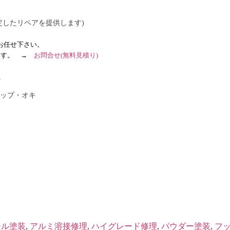
定したリペアを提供します)
お任せ下さい。
ます
。
→
お問合せ
(無料見積り)
。
ップ・オキ
ール塗装
,
アルミ溶接修理
,
ハイグレード修理
,
パウダー塗装
,
フ