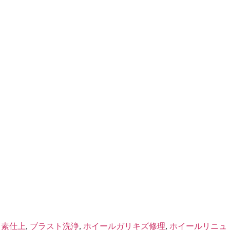
ッ素仕上
,
ブラスト洗浄
,
ホイールガリキズ修理
,
ホイールリニュ