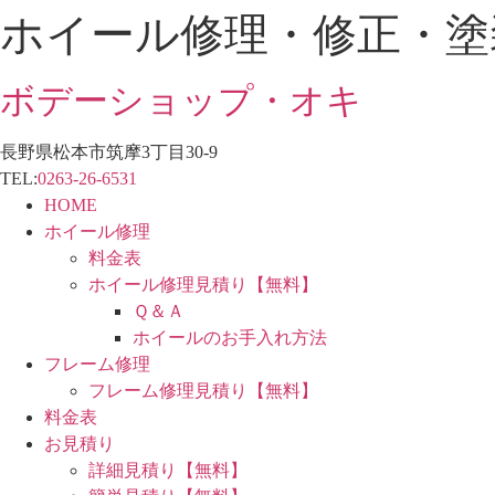
ホイール修理・修正・塗
コ
ン
テ
ボデーショップ・オキ
ン
ツ
長野県松本市筑摩3丁目30-9
に
TEL:
0263-26-6531
ス
HOME
キ
ホイール修理
ッ
料金表
プ
ホイール修理見積り【無料】
Ｑ＆Ａ
ホイールのお手入れ方法
フレーム修理
フレーム修理見積り【無料】
料金表
お見積り
詳細見積り【無料】