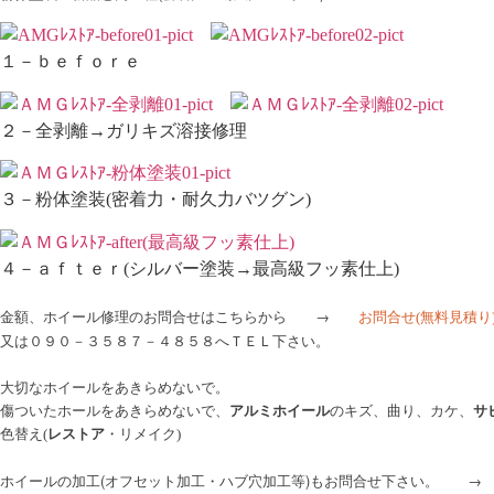
１－ｂｅｆｏｒｅ
２－全剥離→ガリキズ溶接修理
３－粉体塗装(密着力・耐久力バツグン)
４－ａｆｔｅｒ(シルバー塗装→最高級フッ素仕上)
金額、ホイール修理のお問合せはこちらから →
お問合せ
(無料見積り
又は０９０－３５８７－４８５８へＴＥＬ下さい。
大切なホイールをあきらめないで。
傷ついたホールをあきらめないで、
アルミホイール
のキズ、曲り、カケ、
サ
色替え(
レストア
・リメイク)
ホイールの加工(オフセット加工・ハブ穴加工等)もお問合せ下さい。