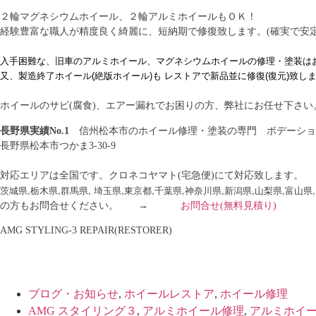
２輪マグネシウムホイール、２輪アルミホイールもＯＫ！
経験豊富な職人が精度良く綺麗に、短納期で修復致します。(確実で安
入手困難な、旧車のアルミホイール、マグネシウムホイールの修理・塗装は
又、製造終了ホイール(絶版ホイール)も レストアで新品並に修復(復元)致し
ホイールのサビ(腐食)、エアー漏れでお困りの方、弊社にお任せ下さい
長野県実績No.1
信州松本市のホイール修理・塗装の専門 ボデーショ
長野県松本市つかま3-30-9
信州松本
対応エリアは全国です。クロネコヤマト(宅急便)にて対応致します。
茨城県,栃木県,群馬県, 埼玉県,
東京都,千葉県,神奈川県,新潟県,山梨県
,富山県,
の方もお問合せください。 →
お問合せ
(無料見積り)
AMG STYLING-3 REPAIR(RESTORER)
ブログ・お知らせ
,
ホイールレストア
,
ホイール修理
AMG スタイリング３
,
アルミホイール修理
,
アルミホイ