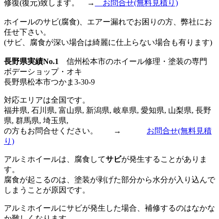
修復(復元)致します。 →
お問合せ
(無料見積り)
ホイールのサビ(腐食)、エアー漏れでお困りの方、弊社にお
任せ下さい。
(サビ、腐食が深い場合は綺麗に仕上らない場合も有ります)
長野県実績No.1
信州松本市のホイール修理・塗装の専門
ボデーショップ・オキ
長野県松本市つかま3-30-9
対応エリアは全国です。
福井県, 石川県, 富山県, 新潟県, 岐阜県, 愛知県, 山梨県, 長野
県, 群馬県, 埼玉県,
の方もお問合せください。 →
お問合せ
(無料見積
り)
アルミホイールは、腐食して
サビ
が発生することがありま
す。
腐食が起こるのは、塗装が剥げた部分から水分が入り込んで
しまうことが原因です。
アルミホイールにサビが発生した場合、補修するのはなかな
か難しくなります。