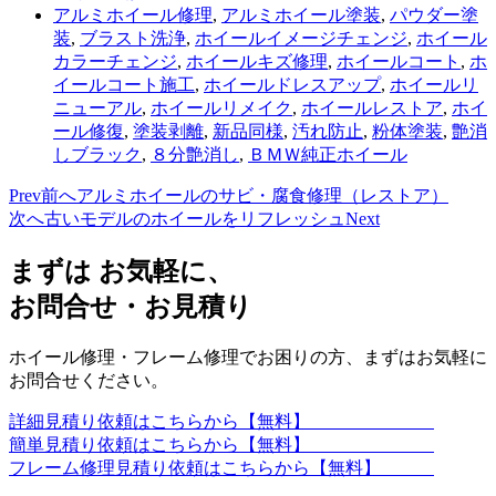
アルミホイール修理
,
アルミホイール塗装
,
パウダー塗
装
,
ブラスト洗浄
,
ホイールイメージチェンジ
,
ホイール
カラーチェンジ
,
ホイールキズ修理
,
ホイールコート
,
ホ
イールコート施工
,
ホイールドレスアップ
,
ホイールリ
ニューアル
,
ホイールリメイク
,
ホイールレストア
,
ホイ
ール修復
,
塗装剥離
,
新品同様
,
汚れ防止
,
粉体塗装
,
艶消
しブラック
,
８分艶消し
,
ＢＭＷ純正ホイール
Prev
前へ
アルミホイールのサビ・腐食修理（レストア）
次へ
古いモデルのホイールをリフレッシュ
Next
まずは お気軽に、
お問合せ・お見積り
ホイール修理・フレーム修理でお困りの方、まずはお気軽に
お問合せください。
詳細見積り依頼はこちらから【無料】
簡単見積り依頼はこちらから【無料】
フレーム修理見積り依頼はこちらから【無料】