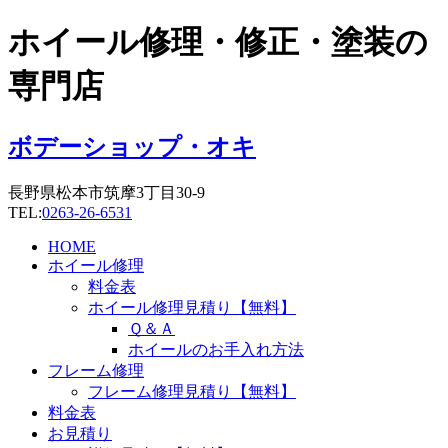
コ
ホイール修理・修正・塗装の
ン
テ
専門店
ン
ツ
に
ボデーショップ・オキ
ス
キ
長野県松本市筑摩3丁目30-9
ッ
TEL:
0263-26-6531
プ
HOME
ホイール修理
料金表
ホイール修理見積り【無料】
Ｑ＆Ａ
ホイールのお手入れ方法
フレーム修理
フレーム修理見積り【無料】
料金表
お見積り