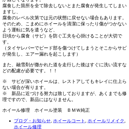
腐食した箇所を全て除去しないとまた腐食が発生してしまい
ますし、
腐食のレベル次第では元の状態に戻せない場合もあります。
そのため、こまめにホイールを清潔に保ったり傷がつかない
よう運転に気を遣うなど、
日頃から腐食（サビ）を防ぐ工夫を心掛けることが大切で
す。
（タイヤレバーでビード部を傷つけてしまうとそこからサビ
が発生し、エアー漏れを起こします）
また、融雪剤が撒かれた道を走行した後はすぐに洗い流すな
どの配慮が必要です。！！
※ サビが深いホイールは、レストアしてもキレイに仕上ら
ない場合が有ります。
※ 新品に近づける努力は致しておりますが、あくまでも修
理ですので、新品にはなりません。
ホイール修理 ホイール塗装 ＢＭＷ純正
ブログ・お知らせ
,
ホイールコート
,
ホイールリメイク
,
ホイール修理