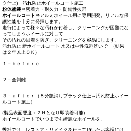
ク仕上)→汚れ防止ホイールコート施工
粉体塗装
⇒密着力・耐久力・防錆性抜群
ホイールコート⇒
アルミホイール用に専用開発。リアルな保
護性能を十分に発揮します。
走行によって様々な汚れが付着し、クリーニングが困難にな
ってしまうホイールに対して
その汚れの固着を防ぎ、クリーニングを容易にします。
汚れ防止 新ホイールコート 水又は中性洗剤洗いで！ (効果
は２年以上ＯＫ)
１－ｂｅｆｏｒｅ
２－全剝離
３－ａｆｔｅｒ（８分艶消しブラック仕上→汚れ防止ホイー
ルコート施工）
(製品表面硬度＋２Ｈとなり即装着可能)
ホイールコートでいつまでも綺麗なホイールを。
弊社では、レストア・リメイクを行って頂いたお客様には