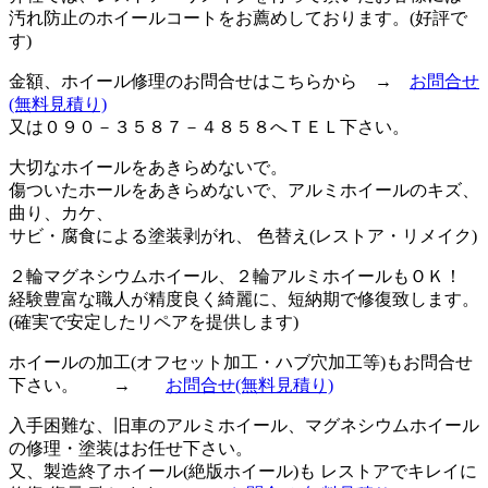
汚れ防止のホイールコートをお薦めしております。(好評で
す)
金額、ホイール修理のお問合せはこちらから →
お問合せ
(無料見積り)
又は０９０－３５８７－４８５８へＴＥＬ下さい。
大切なホイールをあきらめないで。
傷ついたホールをあきらめないで、アルミホイールのキズ、
曲り、カケ、
サビ・腐食による塗装剥がれ、 色替え(レストア・リメイク)
２輪マグネシウムホイール、２輪アルミホイールもＯＫ！
経験豊富な職人が精度良く綺麗に、短納期で修復致します。
(確実で安定したリペアを提供します)
ホイールの加工(オフセット加工・ハブ穴加工等)もお問合せ
下さい。 →
お問合せ
(無料見積り)
入手困難な、旧車のアルミホイール、マグネシウムホイール
の修理・塗装はお任せ下さい。
又、製造終了ホイール(絶版ホイール)も レストアでキレイに