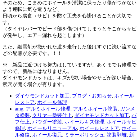
そのため、こまめにホイールを清潔に保ったり傷がつかない
よう運転に気を遣うなど、
日頃から腐食（サビ）を防ぐ工夫を心掛けることが大切で
す。
（タイヤレバーでビード部を傷つけてしまうとそこからサビ
が発生し、エアー漏れを起こします）
また、融雪剤が撒かれた道を走行した後はすぐに洗い流すな
どの配慮が必要です。！！
※ 新品に近づける努力はしていますが、あくまでも修理で
すので、新品にはなりません。
ダイヤモンドカットは、キズが深い場合やサビが深い場合、
素穴が開く場合が有ります。
ダイヤモンドカット加工
,
ブログ・お知らせ
,
ホイール
レストア
,
ホイール修理
amg
,
アルミホイール修理
,
アルミホイール塗装
,
ガンメ
タ塗装
,
クリヤー塗装仕上
,
ダイヤモンドカット加工
,
バ
フ仕上
,
パウダー塗装
,
ホイールキズ修理
,
ホイールサビ
修理
,
ホイールリニューアル
,
ホイールレストア
,
ホイー
ル修復
,
ホイール復元
,
ミラーポリッシュ
,
塗装剥離
,
新