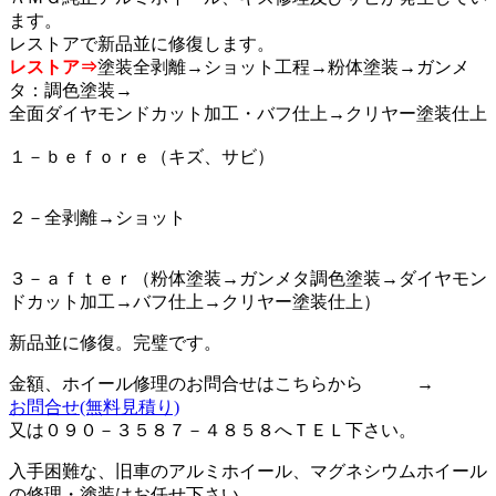
ます。
レストアで新品並に修復します。
レストア⇒
塗装全剥離→ショット工程→粉体塗装→ガンメ
タ：調色塗装→
全面ダイヤモンドカット加工・バフ仕上→クリヤー塗装仕上
１－ｂｅｆｏｒｅ（キズ、サビ）
２－全剥離→ショット
３－ａｆｔｅｒ（粉体塗装→ガンメタ調色塗装→ダイヤモン
ドカット加工→バフ仕上→クリヤー塗装仕上）
新品並に修復。完璧です。
金額、ホイール修理のお問合せはこちらから →
お問合せ
(無料見積り)
又は０９０－３５８７－４８５８へＴＥＬ下さい。
入手困難な、旧車のアルミホイール、マグネシウムホイール
の修理・塗装はお任せ下さい。