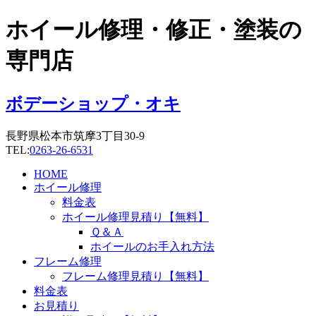
コ
ホイール修理・修正・塗装の
ン
テ
専門店
ン
ツ
に
ボデーショップ・オキ
ス
キ
長野県松本市筑摩3丁目30-9
ッ
TEL:
0263-26-6531
プ
HOME
ホイール修理
料金表
ホイール修理見積り【無料】
Ｑ＆Ａ
ホイールのお手入れ方法
フレーム修理
フレーム修理見積り【無料】
料金表
お見積り