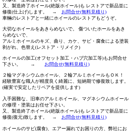
又、製造終了ホイール(絶版ホイール)も レストアで新品並に
修復(仕上げ)します。 →
お問合せ
(無料見積り)
車輛のレストアと一緒にホイールのレストアもどうぞ。
大切なホイールをあきらめないで。 傷ついたホールをあき
らめないで、
アルミホイールのキズ、曲り、カケ、サビ・腐食による塗装
剥がれ、色替え(レストア・リメイク)
ホイールの加工(オフセット加工・ハブ穴加工等)もお問合せ
下さい。 →
お問合せ
(無料見積り)
２輪マグネシウムホイール、２輪アルミホイールもＯＫ！
経験豊富な職人が精度良く綺麗に、短納期で修復致します。
(確実で安定したリペアを提供します)
入手困難な、旧車のアルミホイール、マグネシウムホイール
の修理・塗装はお任せ下さい。
又、製造終了ホイール(絶版ホイール)も レストアで新品並に
修復(復元)致します。
→
お問合せ
(無料見積り)
ホイールのサビ(腐食)、エアー漏れでお困りの方、弊社にお