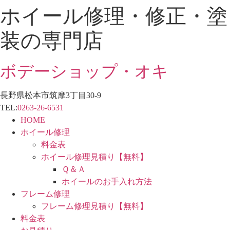
ホイール修理・修正・塗
コ
ン
装の専門店
テ
ン
ツ
ボデーショップ・オキ
に
ス
長野県松本市筑摩3丁目30-9
キ
TEL:
0263-26-6531
ッ
HOME
プ
ホイール修理
料金表
ホイール修理見積り【無料】
Ｑ＆Ａ
ホイールのお手入れ方法
フレーム修理
フレーム修理見積り【無料】
料金表