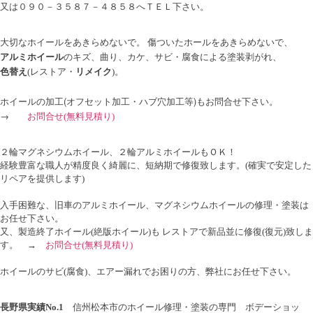
又は０９０－３５８７－４８５８へＴＥＬ下さい。
大切なホイールをあきらめないで。 傷ついたホールをあきらめないで、
アルミホイール
のキズ、曲り、カケ、サビ・腐食による塗装剥がれ、
色替え
(レストア・
リメイク
)。
ホイールの加工(オフセット加工・ハブ穴加工等)もお問合せ下さい。
→
お問合せ
(無料見積り)
２輪マグネシウムホイール、２輪アルミホイールもＯＫ！
経験豊富な職人が精度良く綺麗に、短納期で修復致します。(確実で安定した
リペアを提供します)
入手困難な、旧車のアルミホイール、マグネシウムホイールの修理・塗装は
お任せ下さい。
又、製造終了ホイール(絶版ホイール)も レストアで新品並に修復(復元)致しま
す。
→
お問合せ
(無料見積り)
ホイールのサビ(腐食)、エアー漏れでお困りの方、弊社にお任せ下さい。
長野県実績No.1
信州松本市のホイール修理・塗装の専門 ボデーショッ