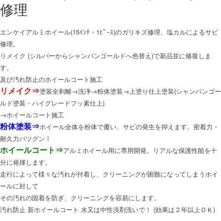
修理
エンケイアルミホイール(15ｲﾝﾁ・1ﾋﾟｰｽ)のガリキズ修理、塩カルによるサビ
修理。
リメイク (シルバーからシャンパンゴールドへ色替え)で新品並に修復しま
す。
及び汚れ防止のホイールコート施工
塗装全剥離→洗浄→粉体塗装→上塗り仕上塗装(シャンパンゴー
リメイク⇒
ルド塗装・ハイグレードフッ素仕上)
→ホイールコート施工
ホイール全体を粉体で覆い、サビの発生を抑えます。密着力・
粉体塗装⇒
耐久力バツグン！
アルミホイール用に専用開発。リアルな保護性能を十
ホイールコート⇒
分に発揮します。
走行によって様々な汚れが付着し、クリーニングが困難になってしまうホイ
ールに対して
その汚れの固着を防ぎ、クリーニングを容易にします。
汚れ防止 新ホイールコート 水又は中性洗剤洗いで！ (効果は２年以上ＯＫ)