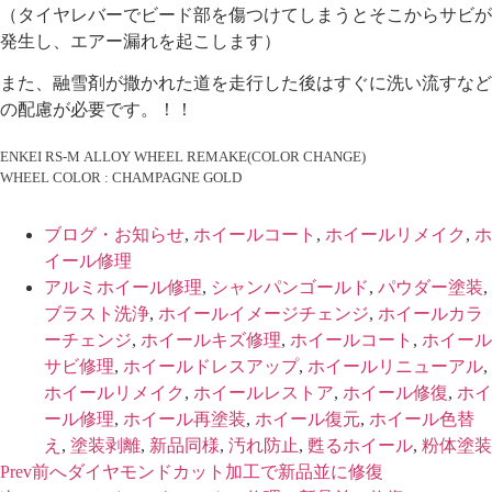
（タイヤレバーでビード部を傷つけてしまうとそこからサビが
発生し、エアー漏れを起こします）
また、融雪剤が撒かれた道を走行した後はすぐに洗い流すなど
の配慮が必要です。！！
ENKEI RS-M ALLOY WHEEL REMAKE(COLOR CHANGE)
WHEEL COLOR : CHAMPAGNE GOLD
ブログ・お知らせ
,
ホイールコート
,
ホイールリメイク
,
ホ
イール修理
アルミホイール修理
,
シャンパンゴールド
,
パウダー塗装
,
ブラスト洗浄
,
ホイールイメージチェンジ
,
ホイールカラ
ーチェンジ
,
ホイールキズ修理
,
ホイールコート
,
ホイール
サビ修理
,
ホイールドレスアップ
,
ホイールリニューアル
,
ホイールリメイク
,
ホイールレストア
,
ホイール修復
,
ホイ
ール修理
,
ホイール再塗装
,
ホイール復元
,
ホイール色替
え
,
塗装剥離
,
新品同様
,
汚れ防止
,
甦るホイール
,
粉体塗装
Prev
前へ
ダイヤモンドカット加工で新品並に修復