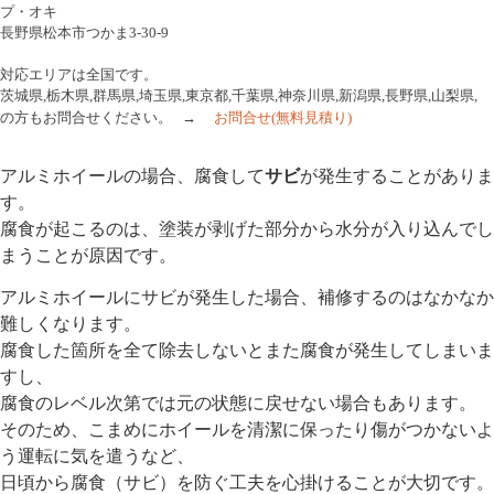
プ・オキ
長野県松本市つかま3-30-9
対応エリアは全国です。
茨城県,栃木県,群馬県,埼玉県,東京都,千葉県,神奈川県,新潟県,長野県,山梨県,
の方もお問合せください。 →
お問合せ
(無料見積り)
アルミホイールの場合、腐食して
サビ
が発生することがありま
す。
腐食が起こるのは、塗装が剥げた部分から水分が入り込んでし
まうことが原因です。
アルミホイールにサビが発生した場合、補修するのはなかなか
難しくなります。
腐食した箇所を全て除去しないとまた腐食が発生してしまいま
すし、
腐食のレベル次第では元の状態に戻せない場合もあります。
そのため、こまめにホイールを清潔に保ったり傷がつかないよ
う運転に気を遣うなど、
日頃から腐食（サビ）を防ぐ工夫を心掛けることが大切です。