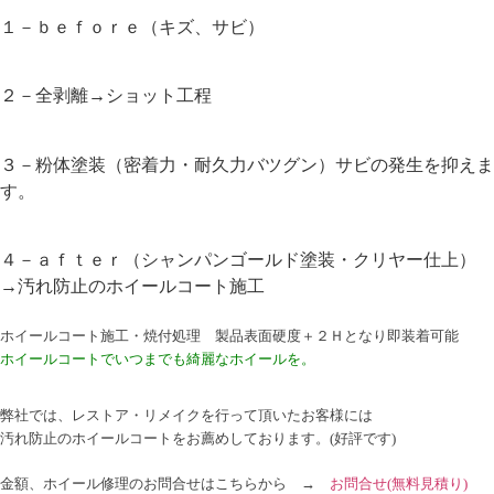
１－ｂｅｆｏｒｅ（キズ、サビ）
２－全剥離→ショット工程
３－粉体塗装（密着力・耐久力バツグン）サビの発生を抑えま
す。
４－ａｆｔｅｒ（シャンパンゴールド塗装・クリヤー仕上）
→汚れ防止のホイールコート施工
ホイールコート施工・焼付処理
製品表面硬度＋２Ｈとなり即装着可能
ホイールコートでいつまでも綺麗なホイールを。
弊社では、レストア・リメイクを行って頂いたお客様には
汚れ防止のホイールコートをお薦めしております。(好評です)
金額、ホイール修理のお問合せはこちらから →
お問合せ
(無料見積り)