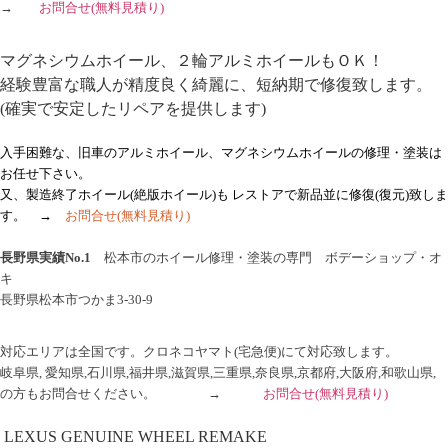
→
お問合せ
(無料見積り)
マグネシウムホイール、２輪アルミホイールもＯＫ！
経験豊富な職人が精度良く綺麗に、短納期で修復致します。
(確実で安定したリペアを提供します)
入手困難な、旧車のアルミホイール、マグネシウムホイールの修理・塗装は
お任せ下さい。
又、製造終了ホイール(絶版ホイール)も レストアで新品並に修復(復元)致しま
す
。
→
お問合せ
(無料見積り)
長野県実績No.1
松本市のホイール修理・塗装の専門 ボデーショップ・オ
キ
長野県松本市つかま3-30-9
対応エリアは全国です。クロネコヤマト(宅急便)にて対応致します。
岐阜県, 愛知県,石川県,福井県,滋賀県,三重県,奈良県,京都府,大阪府,和歌山県,
の方もお問合せください。 →
お問合せ
(無料見積り)
LEXUS GENUINE WHEEL REMAKE