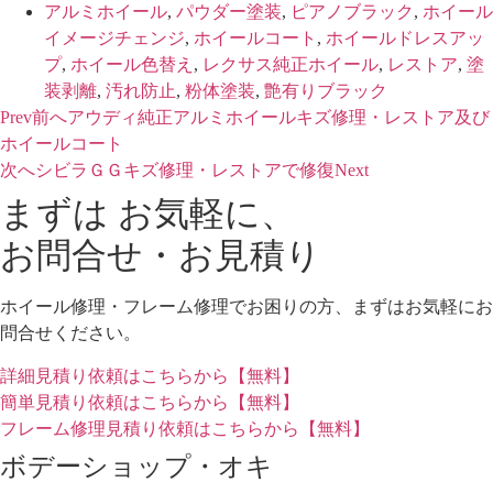
アルミホイール
,
パウダー塗装
,
ピアノブラック
,
ホイール
イメージチェンジ
,
ホイールコート
,
ホイールドレスアッ
プ
,
ホイール色替え
,
レクサス純正ホイール
,
レストア
,
塗
装剥離
,
汚れ防止
,
粉体塗装
,
艶有りブラック
Prev
前へ
アウディ純正アルミホイールキズ修理・レストア及び
ホイールコート
次へ
シビラＧＧキズ修理・レストアで修復
Next
まずは お気軽に、
お問合せ・お見積り
ホイール修理・フレーム修理でお困りの方、まずはお気軽にお
問合せください。
詳細見積り依頼はこちらから【無料】
簡単見積り依頼はこちらから【無料】
フレーム修理見積り依頼はこちらから【無料】
ボデーショップ・オキ