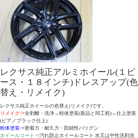
レクサス純正アルミホイール(１ピ
ース・１８インチ)ドレスアップ(色
替え・リメイク)
レクサス純正ホイールの色替え(リメイク)です。
リメイク⇒
全剥離・洗浄→粉体塗装(新品と同工程)→仕上塗装
(ピアノブラック仕上)
粉体塗装⇒
密着力・耐久力・防錆性バツグン
ホイールコート⇒
汚れ防止ホイールコート 水又は中性洗剤洗