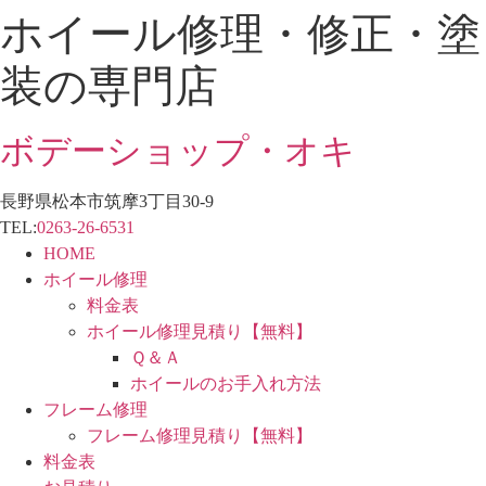
ホイール修理・修正・塗
コ
ン
装の専門店
テ
ン
ツ
ボデーショップ・オキ
に
ス
長野県松本市筑摩3丁目30-9
キ
TEL:
0263-26-6531
ッ
HOME
プ
ホイール修理
料金表
ホイール修理見積り【無料】
Ｑ＆Ａ
ホイールのお手入れ方法
フレーム修理
フレーム修理見積り【無料】
料金表