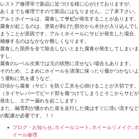
レストア修理等で新品に近づける様に心がけておりますが、
あくまでも修理ですので新品にはなりません。ご了承下さい。
アルミホイールは、腐食して
サビ
が発生することがあります。
腐食が起こるのは、塗装が剥げた部分から水分が入り込んでし
まうことが原因です。アルミホイールにサビが発生した場合、
補修するのはなかなか難しくなります。
腐食した箇所を全て除去しないとまた腐食が発生してしまいま
すし、
腐食のレベル次第では元の状態に戻せない場合もあります。
そのため、こまめにホイールを清潔に保ったり傷がつかないよ
う運転に気を遣うなど、
日頃から腐食（サビ）を防ぐ工夫を心掛けることが大切です。
（タイヤレバーでビード部を傷つけてしまうとそこからサビが
発生し、エアー漏れを起こします）
また、融雪剤が撒かれた道を走行した後はすぐに洗い流すなど
の配慮が必要です。！！
ブログ・お知らせ
,
ホイールコート
,
ホイールリメイク
,
ホ
イール修理