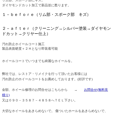
ダイヤモンドカット加工で新品並に甦ります。
１－ｂｅｆｏｒｅ（リム部・スポーク部 キズ）
２－ａｆｔｅｒ（クリーニング→シルバー塗装→ダイヤモン
ドカット→クリヤー仕上）
汚れ防止ホイールコート施工
製品表面硬度＋２Ｈとなり即装着可能
ホイールコートでいつまでも綺麗なホイールを。
弊社では、レストア・リメイクを行って頂いたお客様には
汚れ防止のホイールコートをお薦めしております。(好評です)
金額、ホイール修理のお問合せはこちらから →
お問合せ
(無料見
積り)
又は０９０－３５８７－４８５８へＴＥＬ下さい。
大切なホイールをあきらめないで。 傷ついたホールをあきらめないで、