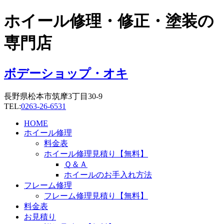
コ
ホイール修理・修正・塗装の
ン
テ
専門店
ン
ツ
に
ボデーショップ・オキ
ス
キ
長野県松本市筑摩3丁目30-9
ッ
TEL:
0263-26-6531
プ
HOME
ホイール修理
料金表
ホイール修理見積り【無料】
Ｑ＆Ａ
ホイールのお手入れ方法
フレーム修理
フレーム修理見積り【無料】
料金表
お見積り