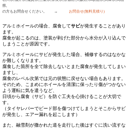
県,
の方もお問合せください。
→
お問合せ
(無料見積り)
アルミホイールの場合、腐食して
サビ
が発生することがあり
ます。
腐食が起こるのは、塗装が剥げた部分から水分が入り込んで
しまうことが原因です。
アルミホイールにサビが発生した場合、補修するのはなかな
か難しくなります。
腐食した箇所を全て除去しないとまた腐食が発生してしまい
ますし、
腐食のレベル次第では元の状態に戻せない場合もあります。
そのため、こまめにホイールを清潔に保ったり傷がつかない
よう運転に気を遣うなど、
日頃から腐食（サビ）を防ぐ工夫を心掛けることが大切で
す。
（タイヤレバーでビード部を傷つけてしまうとそこからサビ
が発生し、エアー漏れを起こします）
また、融雪剤が撒かれた道を走行した後はすぐに洗い流すな