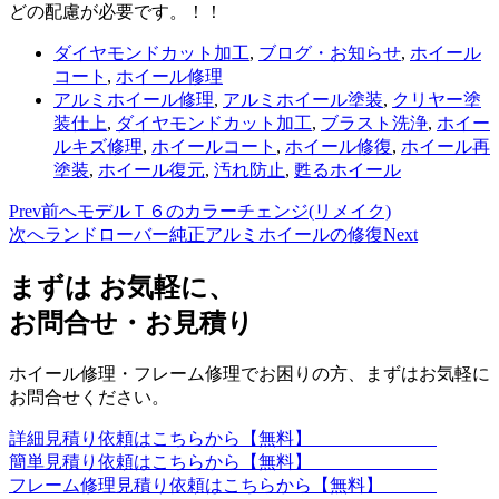
どの配慮が必要です。！！
ダイヤモンドカット加工
,
ブログ・お知らせ
,
ホイール
コート
,
ホイール修理
アルミホイール修理
,
アルミホイール塗装
,
クリヤー塗
装仕上
,
ダイヤモンドカット加工
,
ブラスト洗浄
,
ホイー
ルキズ修理
,
ホイールコート
,
ホイール修復
,
ホイール再
塗装
,
ホイール復元
,
汚れ防止
,
甦るホイール
Prev
前へ
モデルＴ６のカラーチェンジ(リメイク)
次へ
ランドローバー純正アルミホイールの修復
Next
まずは お気軽に、
お問合せ・お見積り
ホイール修理・フレーム修理でお困りの方、まずはお気軽に
お問合せください。
詳細見積り依頼はこちらから【無料】
簡単見積り依頼はこちらから【無料】
フレーム修理見積り依頼はこちらから【無料】