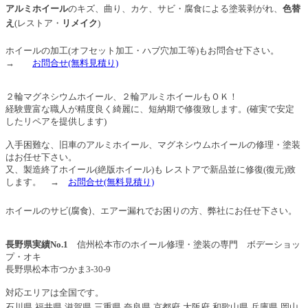
アルミホイール
のキズ、曲り、カケ、サビ・腐食による塗装剥がれ、
色替
え
(レストア・
リメイク
)
ホイールの加工(オフセット加工・ハブ穴加工等)もお問合せ下さい。
→
お問合せ
(無料見積り)
２輪マグネシウムホイール、２輪アルミホイールもＯＫ！
経験豊富な職人が精度良く綺麗に、短納期で修復致します。(確実で安定
したリペアを提供します)
入手困難な、旧車のアルミホイール、マグネシウムホイールの修理・塗装
はお任せ下さい。
又、製造終了ホイール(絶版ホイール)も レストアで新品並に修復(復元)致
します。
→
お問合せ
(無料見積り)
ホイールのサビ(腐食)、エアー漏れでお困りの方、弊社にお任せ下さい。
長野県実績No.1
信州松本市のホイール修理・塗装の専門 ボデーショッ
プ・オキ
長野県松本市つかま3-30-9
対応エリアは全国です。
石川県,
福井県,滋賀県,三重県,奈良県,京都府,大阪府,和歌山県,兵庫県,岡山