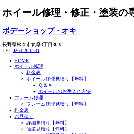
コ
ホイール修理・修正・塗装の
ン
テ
ン
ボデーショップ・オキ
ツ
に
長野県松本市筑摩3丁目30-9
ス
TEL:
0263-26-6531
キ
ッ
HOME
プ
ホイール修理
料金表
ホイール修理見積り【無料】
Ｑ＆Ａ
ホイールのお手入れ方法
フレーム修理
フレーム修理見積り【無料】
料金表
お見積り
詳細見積り【無料】
簡単見積り【無料】