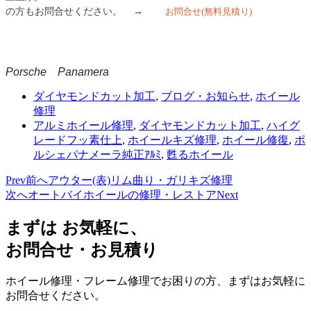
の方もお問合せください。 →
お問合せ
(無料見積り)
Porsche
Panamera
ダイヤモンドカット加工
,
ブログ・お知らせ
,
ホイール
修理
アルミホイール修理
,
ダイヤモンドカット加工
,
ハイグ
レードフッ素仕上
,
ホイールキズ修理
,
ホイール修復
,
ポ
ルシェパナメーラ純正ｱﾙﾐ
,
甦るホイール
Prev
前へ
アウター(表)リム曲り・ガリキズ修理
次へ
オートバイホイールの修理・レストア
Next
まずは お気軽に、
お問合せ・お見積り
ホイール修理・フレーム修理でお困りの方、まずはお気軽に
お問合せください。