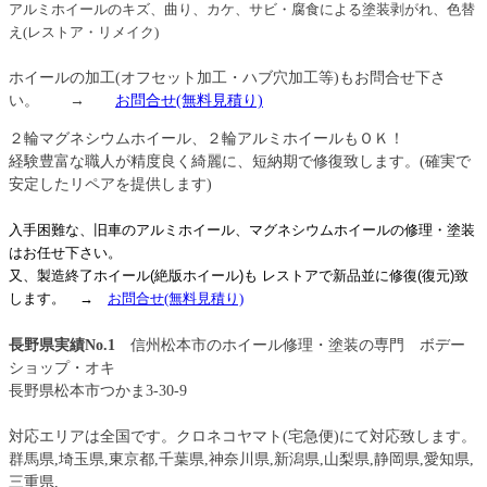
アルミホイールのキズ、曲り、カケ、サビ・腐食による塗装剥がれ、色替
え(レストア・リメイク)
ホイールの加工(オフセット加工・ハブ穴加工等)もお問合せ下さ
い。 →
お問合せ
(無料見積り)
２輪マグネシウムホイール、２輪アルミホイールもＯＫ！
経験豊富な職人が精度良く綺麗に、短納期で修復致します。(確実で
安定したリペアを提供します)
入手困難な、旧車のアルミホイール、マグネシウムホイールの修理・塗装
はお任せ下さい。
又、製造終了ホイール(絶版ホイール)も レストアで新品並に修復(復元)致
します
。
→
お問合せ
(無料見積り)
長野県実績No.1
信州松本市のホイール修理・塗装の専門 ボデー
ショップ・オキ
長野県松本市つかま3-30-9
信州松本
対応エリアは全国です。クロネコヤマト(宅急便)にて対応致します。
群馬県,埼玉県,東京都,千葉県,神奈川県,新潟県,山梨県,静岡県,愛知県,
三重県,