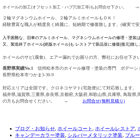
ホイールの加工(オフセット加工・ハブ穴加工等)もお問合せ下さい。
２輪マグネシウムホイール、２輪アルミホイールもＯＫ！
経験豊富な職人が精度良く綺麗に、短納期で修復致します。(確実で安
入手困難な、旧車のアルミホイール、マグネシウムホイールの修理・塗装
又、製造終了ホイール(絶版ホイール)も レストアで新品並に修復(復元)致し
ホイールのサビ(腐食)、エアー漏れでお困りの方、弊社にお任せ下さ
長野県実績No.1
信州松本市のホイール修理・塗装の専門 ボデーシ
長野県松本市つかま3-30-9
信州松本
対応エリアは全国です。クロネコヤマト(宅急便)にて対応致します。
福井県,滋賀県,三重県,奈良県,京都府,大阪府,和歌山県,兵庫県, 鳥取県,
の方もお問合せください。 →
お問合せ
(無料見積り)
ブログ・お知らせ
,
ホイールコート
,
ホイールレストア
,
キャンデーカラー塗装
,
シルバーメタリック塗装
,
ブルー