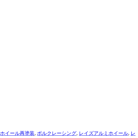
ホイール再塗装
,
ボルクレーシング
,
レイズアルミホイール
,
レ