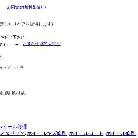
 →
お問合せ
(無料見積り)
定したリペアを提供します)
はお任せ下さい。
ます
。
→
お問合せ
(無料見積り)
い。
ョップ・オキ
岡山県,島根県,
ホイール修理
メタリック
,
ホイールキズ修理
,
ホイールコート
,
ホイール修理
,