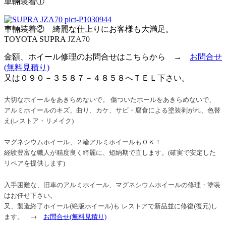
車輛装着①
車輛装着② 綺麗な仕上りにお客様も大満足。
TOYOTA SUPRA
JZA70
金額、ホイール修理のお問合せはこちらから →
お問合せ
(無料見積り)
又は０９０－３５８７－４８５８へＴＥＬ下さい。
大切なホイールをあきらめないで。 傷ついたホールをあきらめないで、
アルミホイールのキズ、曲り、カケ、サビ・腐食による塗装剥がれ、色替
え(レストア・リメイク)
マグネシウムホイール、２輪アルミホイールもＯＫ！
経験豊富な職人が精度良く綺麗に、短納期で直します。(確実で安定した
リペアを提供します)
入手困難な、旧車のアルミホイール、マグネシウムホイールの修理・塗装
はお任せ下さい。
又、製造終了ホイール(絶版ホイール)も レストアで新品並に修復(復元)し
ます。 →
お問合せ
(無料見積り)