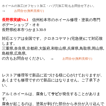
ホイールの加工(オフセット加工・ハブ穴加工等)もお問合せ下さい。
→
お問合せ
(無料見積り)
長野県実績No.1
信州松本市のホイール修理・塗装の専門
ボデーショップ・オキ
長野県松本市つかま3-30-9
信州松本
対応エリアは全国です。クロネコヤマト(宅急便)にて対応致
します。
三重県,奈良県,京都府,大阪府,和歌山県,兵庫県,鳥取県,岡山県,
島根県,広島県,
の方もお問合せください。 →
お問合せ
(無料見積り)
レストア修理等で新品に近づける様に心がけておりますが、
あくまでも修理ですので新品にはなりません。ご了承下さ
い。
アルミホイールは、腐食して
サビ
が発生することがありま
す。
腐食が起こるのは、塗装が剥げた部分から水分が入り込んで