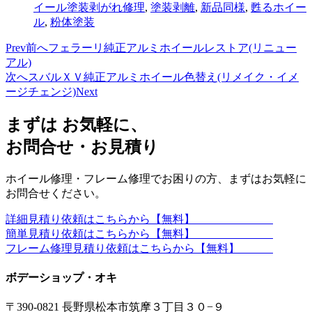
イール塗装剥がれ修理
,
塗装剥離
,
新品同様
,
甦るホイー
ル
,
粉体塗装
Prev
前へ
フェラーリ純正アルミホイールレストア(リニュー
アル)
次へ
スバルＸＶ純正アルミホイール色替え(リメイク・イメ
ージチェンジ)
Next
まずは お気軽に、
お問合せ・お見積り
ホイール修理・フレーム修理でお困りの方、まずはお気軽に
お問合せください。
詳細見積り依頼はこちらから【無料】
簡単見積り依頼はこちらから【無料】
フレーム修理見積り依頼はこちらから【無料】
ボデーショップ・オキ
〒390-0821 長野県松本市筑摩３丁目３０−９