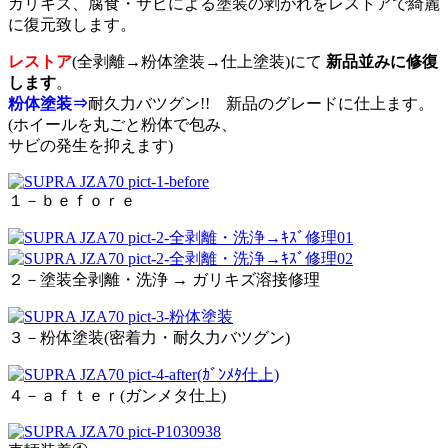
ガリキズ、腐食・サビによる塗装の剥がれをレストアで綺麗
に復元致します。
レストア
(全剥離→粉体塗装→仕上塗装)にて
新品並みに修復
します
。
粉体塗装⇒
耐久力バツグン!! 新品のグレードに仕上ます。
(ホイールを丸ごと粉体で包み、
サビの発生を抑えます)
１－ｂｅｆｏｒｅ
２－塗装全剥離・洗浄 → ガリキズ溶接修理
３－粉体塗装(密着力・耐久力バツグン)
４－ａｆｔｅｒ(ガンメタ仕上)