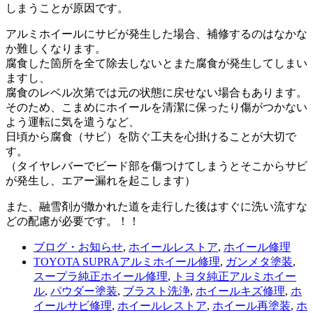
しまうことが原因です。
アルミホイールにサビが発生した場合、補修するのはなかな
か難しくなります。
腐食した箇所を全て除去しないとまた腐食が発生してしまい
ますし、
腐食のレベル次第では元の状態に戻せない場合もあります。
そのため、こまめにホイールを清潔に保ったり傷がつかない
よう運転に気を遣うなど、
日頃から腐食（サビ）を防ぐ工夫を心掛けることが大切で
す。
（タイヤレバーでビード部を傷つけてしまうとそこからサビ
が発生し、エアー漏れを起こします）
また、融雪剤が撒かれた道を走行した後はすぐに洗い流すな
どの配慮が必要です。！！
ブログ・お知らせ
,
ホイールレストア
,
ホイール修理
TOYOTA SUPRAアルミホイール修理
,
ガンメタ塗装
,
スープラ純正ホイール修理
,
トヨタ純正アルミホイー
ル
,
パウダー塗装
,
ブラスト洗浄
,
ホイールキズ修理
,
ホ
イールサビ修理
,
ホイールレストア
,
ホイール再塗装
,
ホ