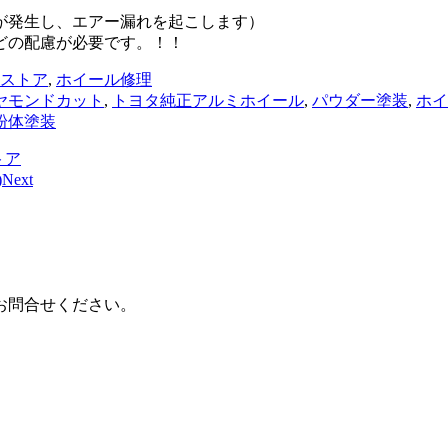
。
が発生し、エアー漏れを起こします）
どの配慮が必要です。！！
ストア
,
ホイール修理
ヤモンドカット
,
トヨタ純正アルミホイール
,
パウダー塗装
,
ホイ
粉体塗装
トア
)
Next
お問合せください。