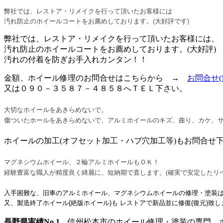
弊社では、レストア・リメイクを行って頂いたお客様には
汚れ防止のホイールコートをお薦めしております。(大好評です)
弊社では、レストア・リメイクを行って頂いたお客様には、
汚れ防止のホイールコートをお薦めしております。(大好評)
汚れの付着を防ぎお手入れカンタン！！
金額、ホイール修理のお問合せはこちらから →
お問合せ
又は０９０－３５８７－４８５８へＴＥＬ下さい。
大切なホイールをあきらめないで。
傷ついたホールをあきらめないで、アルミホイールのキズ、曲り、カケ、サ
ホイールの加工(オフセット加工・ハブ穴加工等)もお問
マグネシウムホイール、２輪アルミホイールもＯＫ！
経験豊富な職人が精度良く綺麗に、短納期で直します。(確実で安定したリ
入手困難な、旧車のアルミホイール、マグネシウムホイールの修理・塗装
又、製造終了ホイール(絶版ホイール)も レストアで新品並に修復(復元)致し
長野県実績No.1
信州松本市のホイール修理・塗装の専門 