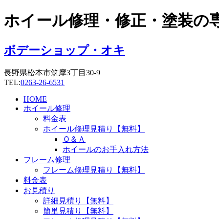
コ
ホイール修理・修正・塗装の
ン
テ
ン
ボデーショップ・オキ
ツ
に
長野県松本市筑摩3丁目30-9
ス
TEL:
0263-26-6531
キ
ッ
HOME
プ
ホイール修理
料金表
ホイール修理見積り【無料】
Ｑ＆Ａ
ホイールのお手入れ方法
フレーム修理
フレーム修理見積り【無料】
料金表
お見積り
詳細見積り【無料】
簡単見積り【無料】