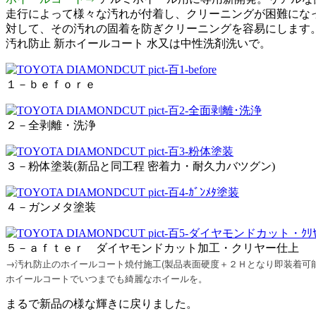
走行によって様々な汚れが付着し、クリーニングが困難にな
対して、その汚れの固着を防ぎクリーニングを容易にします。
汚れ防止 新ホイールコート 水又は中性洗剤洗いで。
１－ｂｅｆｏｒｅ
２－全剥離・洗浄
３－粉体塗装(新品と同工程 密着力・耐久力バツグン)
４－ガンメタ塗装
５－ａｆｔｅｒ ダイヤモンドカット加工・クリヤー仕上
→汚れ防止のホイールコート焼付施工
(製品表面硬度＋２Ｈとなり即装着可能
ホイールコートでいつまでも綺麗なホイールを。
まるで新品の様な輝きに戻りました。