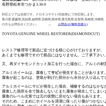
長野県松本市つかま3-30-9
信州松本
対応エリアは全国です。クロネコヤマト(宅急便)にて対応致します。
香川県,愛媛県,高知県,福岡県,宮崎県,熊本県,鹿児島県,佐賀県,長崎県,沖縄県,
の方もお問合せください。 →
お問合せ
(無料見積り)
TOYOTA GENUINE WHEEL RESTORER(DIAMONDCUT)
レストア修理等で新品に近づける様に心がけておりますが、
あくまでも修理ですので新品にはなりません。ご了承下さい
又、再ダイヤモンドカット加工を行った場合に、アルミの材
アルミホイールは、腐食して
サビ
が発生することがあります
腐食が起こるのは、塗装が剥げた部分から水分が入り込んで
アルミホイールにサビが発生した場合、補修するのはなかな
腐食した箇所を全て除去しないとまた腐食が発生してしまい
腐食のレベル次第では元の状態に戻せない場合もあります。
そのため、こまめにホイールを清潔に保ったり傷がつかない