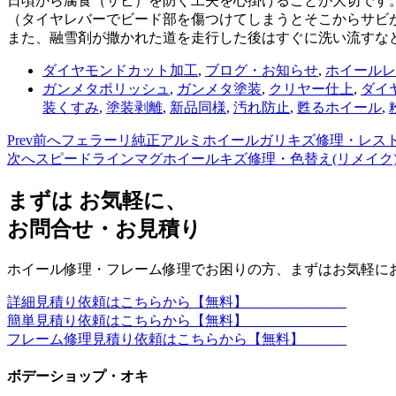
日頃から腐食（サビ）を防ぐ工夫を心掛けることが大切です
（タイヤレバーでビード部を傷つけてしまうとそこからサビ
また、融雪剤が撒かれた道を走行した後はすぐに洗い流すな
ダイヤモンドカット加工
,
ブログ・お知らせ
,
ホイールレ
ガンメタポリッシュ
,
ガンメタ塗装
,
クリヤー仕上
,
ダイ
装くすみ
,
塗装剥離
,
新品同様
,
汚れ防止
,
甦るホイール
,
Prev
前へ
フェラーリ純正アルミホイールガリキズ修理・レス
次へ
スピードラインマグホイールキズ修理・色替え(リメイク
まずは お気軽に、
お問合せ・お見積り
ホイール修理・フレーム修理でお困りの方、まずはお気軽に
詳細見積り依頼はこちらから【無料】
簡単見積り依頼はこちらから【無料】
フレーム修理見積り依頼はこちらから【無料】
ボデーショップ・オキ