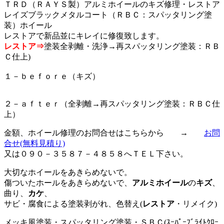
ＴＲＤ（ＲＡＹＳ製）アルミホイールのキズ修理・レストア
レイズブラックメタルコート（ＲＢＣ：スパッタリング塗
装）ホイール
レストアで新品並にキレイに修復致します。
レストア⇒
塗装全剥離・洗浄→再スパッタリング塗装：ＲＢ
Ｃ仕上)
１－ｂｅｆｏｒｅ（キズ）
２－ａｆｔｅｒ（全剥離→再スパッタリング塗装：ＲＢＣ仕
上）
金額、ホイール修理のお問合せはこちらから →
お問
合せ
(無料見積り)
又は０９０－３５８７－４８５８へＴＥＬ下さい。
大切なホイールをあきらめないで。
傷ついたホールをあきらめないで、
アルミホイール
の
キズ
、
曲り、
カケ
、
サビ・腐食による塗装剥がれ、色替え(
レストア
・リメイク)
メッキ風塗装・スパッタリング塗装・ＳＢＣ(ｽｰﾊﾟｰﾌﾞﾗｲﾄｸﾛｰ