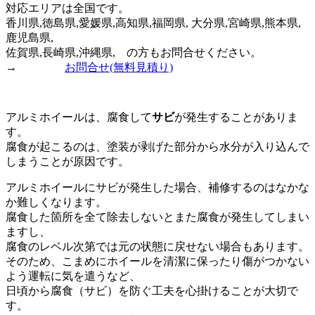
対応エリアは全国です。
香川県,徳島県,愛媛県,高知県,福岡県, 大分県,宮崎県,熊本県,
鹿児島県,
佐賀県,長崎県,沖縄県, の方もお問合せください。
→
お問合せ
(無料見積り)
アルミホイールは、腐食して
サビ
が発生することがありま
す。
腐食が起こるのは、塗装が剥げた部分から水分が入り込んで
しまうことが原因です。
アルミホイールにサビが発生した場合、補修するのはなかな
か難しくなります。
腐食した箇所を全て除去しないとまた腐食が発生してしまい
ますし、
腐食のレベル次第では元の状態に戻せない場合もあります。
そのため、こまめにホイールを清潔に保ったり傷がつかない
よう運転に気を遣うなど、
日頃から腐食（サビ）を防ぐ工夫を心掛けることが大切で
す。