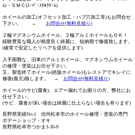
ﾑ)・ＳＭＣ(ｽｰﾊﾟｰﾒﾀﾙｸﾛｰﾑ)
ホイールの加工(オフセット加工・ハブ穴加工等)もお問合せ
下さい。 →
お問合せ
(無料見積り)
２輪マグネシウムホイール、２輪アルミホイールもＯＫ！
経験豊富な職人が精度良く綺麗に、短納期で修復致します。
(確実で安定したリペアを提供します)
入手困難な、旧車のアルミホイール、マグネシウムホイール
の修理・塗装はお任せ下さい。
又、製造終了ホイール(絶版ホイール)もレストアでキレイに
修復(復元)致します。 →
お問合せ
(無料見積り)
ホイールのサビ(腐食)、エアー漏れでお困りの方、弊社にお
任せ下さい。
(サビ、腐食が深い場合は綺麗に仕上らない場合も有ります)
長野県実績No.1 信州松本市のホイール修理・塗装の専門
ボデーショップ・オキ
長野県松本市つかま3-30-9