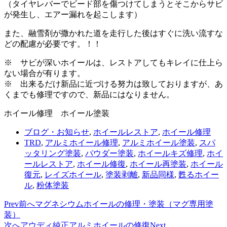
（タイヤレバーでビード部を傷つけてしまうとそこからサビ
が発生し、エアー漏れを起こします）
また、融雪剤が撒かれた道を走行した後はすぐに洗い流すな
どの配慮が必要です。！！
※ サビが深いホイールは、レストアしてもキレイに仕上ら
ない場合が有ります。
※ 出来るだけ新品に近づける努力は致しておりますが、あ
くまでも修理ですので、新品にはなりません。
ホイール修理 ホイール塗装
ブログ・お知らせ
,
ホイールレストア
,
ホイール修理
TRD
,
アルミホイール修理
,
アルミホイール塗装
,
スパ
ッタリング塗装
,
パウダー塗装
,
ホイールキズ修理
,
ホイ
ールレストア
,
ホイール修復
,
ホイール再塗装
,
ホイール
復元
,
レイズホイール
,
塗装剥離
,
新品同様
,
甦るホイー
ル
,
粉体塗装
Prev
前へ
マグネシウムホイールの修理・塗装（マグ専用塗
装）
次へ
アウディ純正アルミホイールの修復
Next