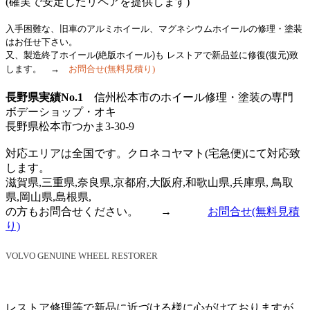
(確実で安定したリペアを提供します)
入手困難な、旧車のアルミホイール、マグネシウムホイールの修理・塗装
はお任せ下さい。
又、製造終了ホイール(絶版ホイール)も レストアで新品並に修復(復元)致
します
。
→
お問合せ
(無料見積り)
長野県実績No.1
信州松本市のホイール修理・塗装の専門
ボデーショップ・オキ
長野県松本市つかま3-30-9
信州松本
対応エリアは全国です。クロネコヤマト(宅急便)にて対応致
します。
滋賀県,三重県,奈良県,京都府,大阪府,和歌山県,兵庫県, 鳥取
県,岡山県,島根県,
の方もお問合せください。 →
お問合せ
(無料見積
り)
VOLVO GENUINE WHEEL RESTORER
レストア修理等で新品に近づける様に心がけておりますが、