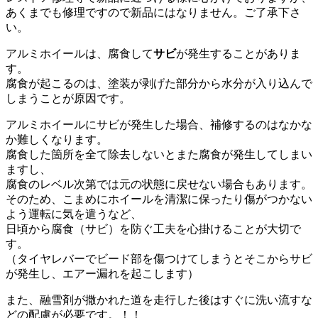
あくまでも修理ですので新品にはなりません。ご了承下さ
い。
アルミホイールは、腐食して
サビ
が発生することがありま
す。
腐食が起こるのは、塗装が剥げた部分から水分が入り込んで
しまうことが原因です。
アルミホイールにサビが発生した場合、補修するのはなかな
か難しくなります。
腐食した箇所を全て除去しないとまた腐食が発生してしまい
ますし、
腐食のレベル次第では元の状態に戻せない場合もあります。
そのため、こまめにホイールを清潔に保ったり傷がつかない
よう運転に気を遣うなど、
日頃から腐食（サビ）を防ぐ工夫を心掛けることが大切で
す。
（タイヤレバーでビード部を傷つけてしまうとそこからサビ
が発生し、エアー漏れを起こします）
また、融雪剤が撒かれた道を走行した後はすぐに洗い流すな
どの配慮が必要です。！！