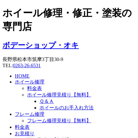
コ
ホイール修理・修正・塗装の
ン
テ
専門店
ン
ツ
に
ボデーショップ・オキ
ス
キ
長野県松本市筑摩3丁目30-9
ッ
TEL:
0263-26-6531
プ
HOME
ホイール修理
料金表
ホイール修理見積り【無料】
Ｑ＆Ａ
ホイールのお手入れ方法
フレーム修理
フレーム修理見積り【無料】
料金表
お見積り