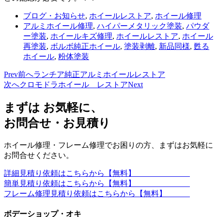
ブログ・お知らせ
,
ホイールレストア
,
ホイール修理
アルミホイール修理
,
ハイパーメタリック塗装
,
パウダ
ー塗装
,
ホイールキズ修理
,
ホイールレストア
,
ホイール
再塗装
,
ボルボ純正ホイール
,
塗装剥離
,
新品同様
,
甦る
ホイール
,
粉体塗装
Prev
前へ
ランチア純正アルミホイールレストア
次へ
クロモドラホイール レストア
Next
まずは お気軽に、
お問合せ・お見積り
ホイール修理・フレーム修理でお困りの方、まずはお気軽に
お問合せください。
詳細見積り依頼はこちらから【無料】
簡単見積り依頼はこちらから【無料】
フレーム修理見積り依頼はこちらから【無料】
ボデーショップ・オキ