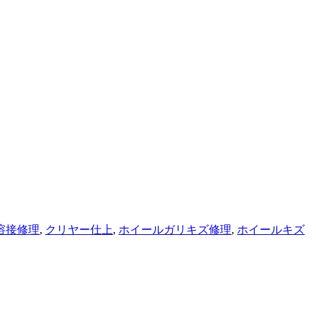
溶接修理
,
クリヤー仕上
,
ホイールガリキズ修理
,
ホイールキズ