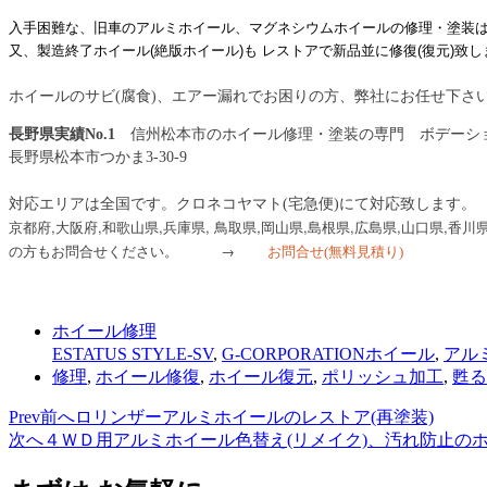
入手困難な、旧車のアルミホイール、マグネシウムホイールの修理・塗装
又、製造終了ホイール(絶版ホイール)も レストアで新品並に修復(復元)致し
ホイールのサビ(腐食)、エアー漏れでお困りの方、弊社にお任せ下さ
長野県実績No.1
信州松本市のホイール修理・塗装の専門 ボデーシ
長野県松本市つかま3-30-9
信州松本
対応エリアは全国です。クロネコヤマト(宅急便)にて対応致します。
京都府,大阪府,和歌山県,兵庫県, 鳥取県,岡山県,島根県,
広島県,山口県,香川県
の方もお問合せください。
→
お問合せ
(無料見積り)
信州松本
ホイール修理
ESTATUS STYLE-SV
,
G-CORPORATIONホイール
,
アル
修理
,
ホイール修復
,
ホイール復元
,
ポリッシュ加工
,
甦る
Prev
前へ
ロリンザーアルミホイールのレストア(再塗装)
次へ
４ＷＤ用アルミホイール色替え(リメイク)、汚れ防止の