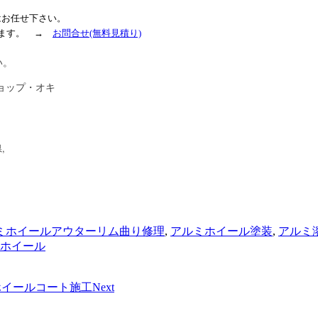
はお任せ下さい。
ます
。
→
お問合せ
(無料見積り)
い。
ョップ・オキ
,
ミホイールアウターリム曲り修理
,
アルミホイール塗装
,
アルミ
ホイール
ホイールコート施工
Next