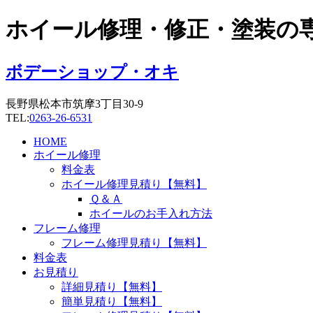
コ
ホイール修理・修正・塗装の
ン
テ
ン
ボデーショップ・オキ
ツ
に
長野県松本市筑摩3丁目30-9
ス
TEL:
0263-26-6531
キ
ッ
HOME
プ
ホイール修理
料金表
ホイール修理見積り【無料】
Ｑ＆Ａ
ホイールのお手入れ方法
フレーム修理
フレーム修理見積り【無料】
料金表
お見積り
詳細見積り【無料】
簡単見積り【無料】