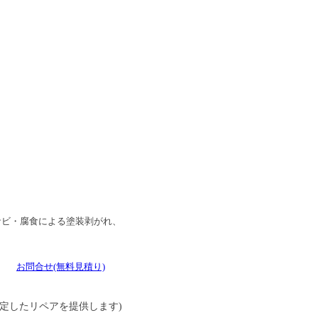
サビ・腐食による塗装剥がれ、
 →
お問合せ
(無料見積り)
定したリペアを提供します)