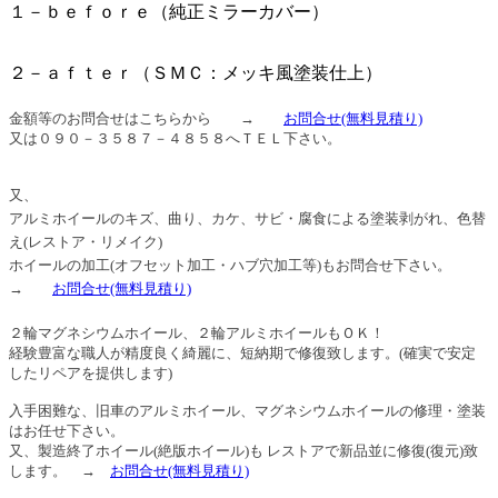
１－ｂｅｆｏｒｅ（純正ミラーカバー）
２－ａｆｔｅｒ（ＳＭＣ：メッキ風塗装仕上）
金額等のお問合せはこちらから →
お問合せ
(無料見積り)
又は０９０－３５８７－４８５８へＴＥＬ下さい。
又、
アルミホイールのキズ、曲り、カケ、サビ・腐食による塗装剥がれ、色替
え(レストア・リメイク)
ホイールの加工(オフセット加工・ハブ穴加工等)もお問合せ下さい。
→
お問合せ
(無料見積り)
２輪マグネシウムホイール、２輪アルミホイールもＯＫ！
経験豊富な職人が精度良く綺麗に、短納期で修復致します。(確実で安定
したリペアを提供します)
入手困難な、旧車のアルミホイール、マグネシウムホイールの修理・塗装
はお任せ下さい。
又、製造終了ホイール(絶版ホイール)も レストアで新品並に修復(復元)致
します。
→
お問合せ
(無料見積り)