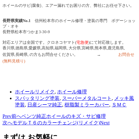
ホイールのサビ(腐食)、エアー漏れでお困りの方、弊社にお任せ下さい。
長野県実績No.1
信州松本市のホイール修理・塗装の専門 ボデーショッ
プ・オキ
長野県松本市つかま3-30-9
対応エリアは全国です。クロネコヤマト(
宅急便
)にて対応致します。
香川県,徳島県,愛媛県,高知県,福岡県, 大分県,宮崎県,熊本県,鹿児島県,
佐賀県,長崎県,
の方もお問合せください。 →
お問合せ
(無料見積り)
ホイールリメイク
,
ホイール修理
スパッタリング塗装
,
スーパーメタルコート
,
メッキ風
塗装
,
日産シーマ純正
,
樹脂製ミラーカバー
,
ＳＭＣ
Prev
前へ
ベンツ純正ホイールのキズ・サビ修理
次へ
モデルＴ６のカラーチェンジ(リメイク)
Next
まずは お気軽に、