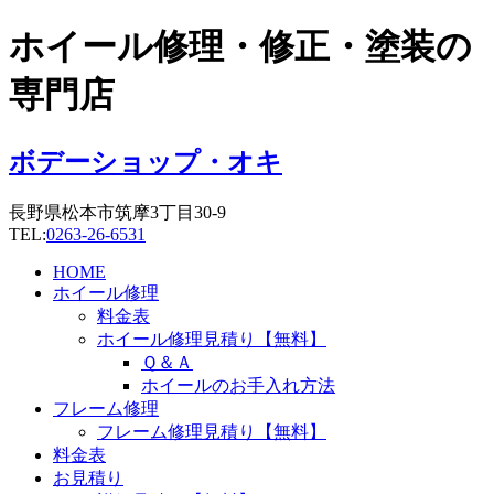
コ
ホイール修理・修正・塗装の
ン
テ
専門店
ン
ツ
に
ボデーショップ・オキ
ス
キ
長野県松本市筑摩3丁目30-9
ッ
TEL:
0263-26-6531
プ
HOME
ホイール修理
料金表
ホイール修理見積り【無料】
Ｑ＆Ａ
ホイールのお手入れ方法
フレーム修理
フレーム修理見積り【無料】
料金表
お見積り